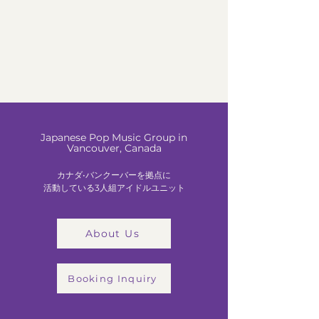
Japanese Pop Music Group in
Vancouver, Canada
カナダ•バンクーバーを拠点に
活動している3人組アイドルユニット
About Us
Booking Inquiry